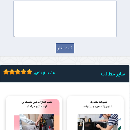
سایر مطالب
10
/
10
از
1
کاربر