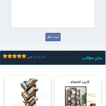
سایر مطالب
10
/
10
از
1
کاربر