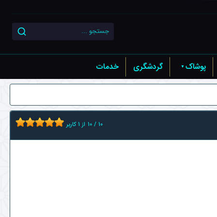
پوشاک
گردشگری
خدمات
10
/
10
از
1
کاربر