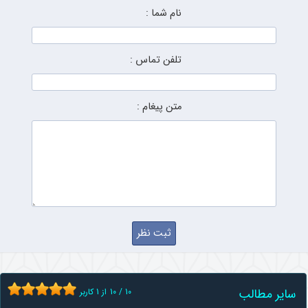
نام شما :
تلفن تماس :
متن پیغام :
سایر مطالب
10
/
10
از
1
کاربر