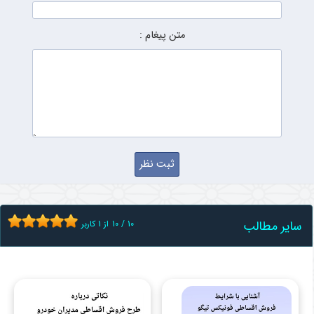
متن پیغام :
سایر مطالب
10
/
10
از
1
کاربر