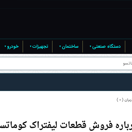
دستگاه صنعتی
ساختمان
تجهیزات
خودرو
اتسو
ران ( 0 )