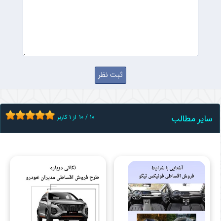
سایر مطالب
10
/
10
از
1
کاربر