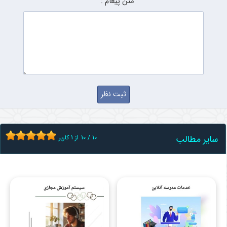
متن پیغام :
سایر مطالب
10
/
10
از
1
کاربر