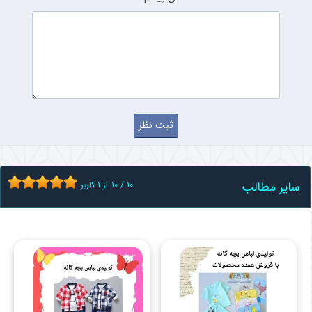
سایر مطالب
10
/
10
از
1
کاربر