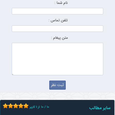
نام شما :
تلفن تماس :
متن پیغام :
سایر مطالب
10
/
10
از
1
کاربر