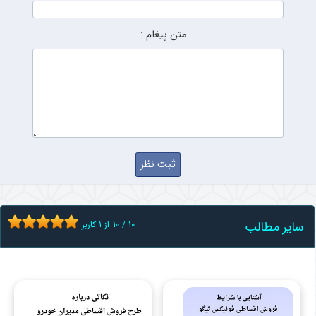
متن پیغام :
سایر مطالب
10
/
10
از
1
کاربر