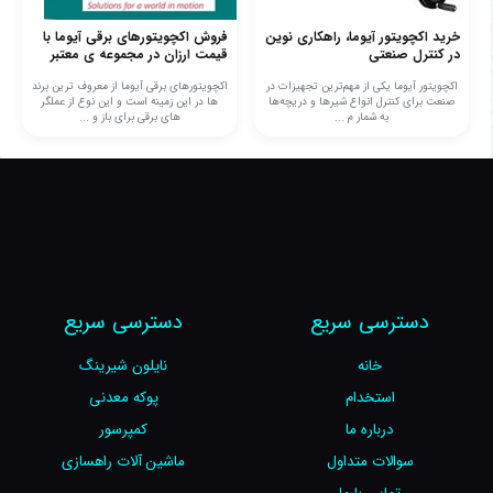
خرید اکچویتور آیوما، راهکاری نوین
فروش اکچویتورهای برقی آیوما با
در کنترل صنعتی
قیمت ارزان در مجموعه ی معتبر
اکچویتور آیوما یکی از مهم‌ترین تجهیزات در
اکچویتورهای برقی آیوما از معروف ترین برند
صنعت برای کنترل انواع شیرها و دریچه‌ها
ها در این زمینه است و این نوع از عملگر
به شمار م ...
های برقی برای باز و ...
دسترسی سریع
دسترسی سریع
خانه
نایلون شیرینگ
استخدام
پوکه معدنی
درباره ما
کمپرسور
سوالات متداول
ماشین آلات راهسازی