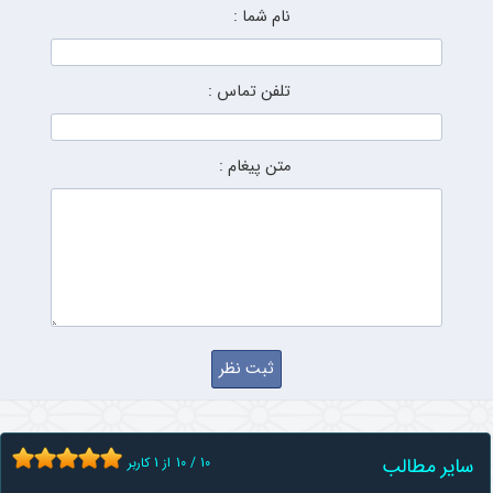
نام شما :
تلفن تماس :
متن پیغام :
سایر مطالب
10
/
10
از
1
کاربر