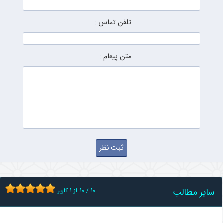
تلفن تماس :
متن پیغام :
سایر مطالب
10
/
10
از
1
کاربر