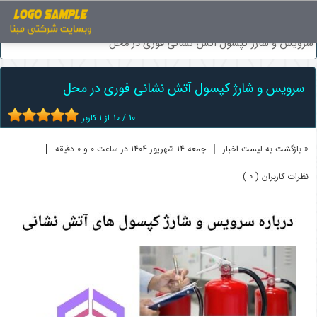
اخبار
تجهیزات ایمنی
سرویس و شارژ کپسول آتش نشانی فوری در محل
سرویس و شارژ کپسول آتش نشانی فوری در محل
10
/
10
از
1
کاربر
|
|
« بازگشت به لیست اخبار
جمعه 14 شهريور 1404 در ساعت 0 و 0 دقیقه
نظرات کاربران ( 0 )