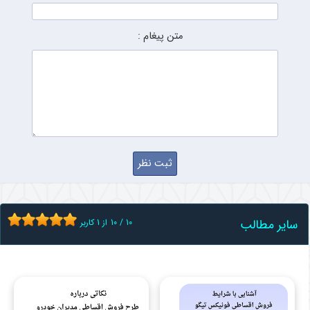
متن پیغام :
سایر مطالب
10
/
10
از
1
کاربر