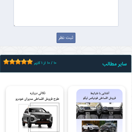
سایر مطالب
10
/
10
از
1
کاربر