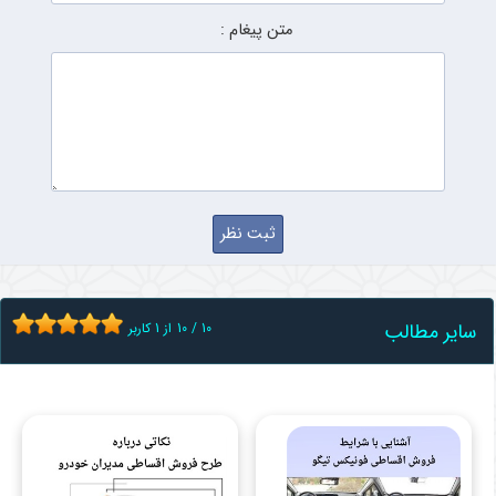
متن پیغام :
سایر مطالب
10
/
10
از
1
کاربر