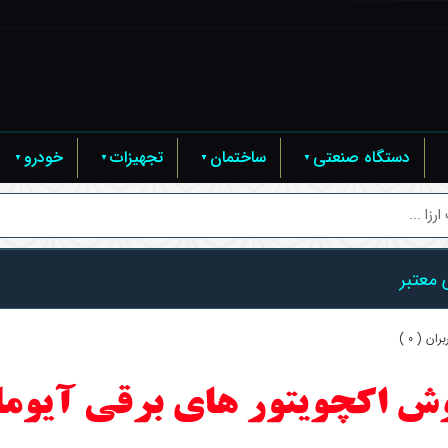
دستگاه صنعتی
ساختمان
تجهیزات
خودرو
زا ...
 معتبر
ان ( 0 )