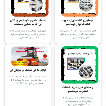
مهمترین نکات درباره خرید
قطعات بلدوزر کوماتسو و تاثیر
قطعات لودر کوماتسو
آن ها بر کارایی دستگاه
لودر کوماتسو یکی از انواع ماشین‌آلات
بلدوزرهای کوماتسو از جمله ماشین‌آلات
سنگین است که برای انجام پروژه‌های
سنگین پرکاربرد در پروژه‌های عمرانی،
عمرانی و معدنی به ک ...
معدنی، و ساختمانی ...
لوازم یدکی غلطک و مزایای آن
غلطک از ماشین آلات راهسازی است که
برای متراکم کردن خاک یا آسفالت از آن
استفاده می‌ شود غلطک&zwn ...
راهنمای کلی خرید قطعات
لیفتراک کوماتسو
لیفتراک کوماتسو به‌عنوان یکی از
پیشرفته‌ترین و محبوب‌ترین
دستگاه‌های صنعتی در بخ ...