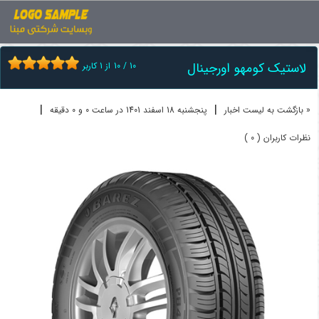
اخبار
لاستیک
لاستیک کومهو اورجینال
لاستیک کومهو اورجینال
10
/
10
از
1
کاربر
|
|
« بازگشت به لیست اخبار
پنجشنبه 18 اسفند 1401 در ساعت 0 و 0 دقیقه
نظرات کاربران ( 0 )