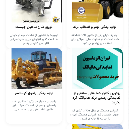
لوازم یدکی لودر و انتخاب برند
توربو شارژ شاهین چیست
لودر به عنوان یکی از ماشین آلات شناخته
توربو شارژ شاهین از قطعات مهم در خودرو
شده است که در فعالیت های عمرانی از آن
ها است که بر افزایش میزان قدرت موتور
استفاده ی زیادی می شود. ...
تاثیر می گذارد یا به عبا ...
بهترین کنترلر دما های صنعتی از
لوازم یدکی بلدوزر کوماتسو
نمایندگی رسمی برند هانیانگ کره
بلدوزر یا هموار ساز یکی از ماشین آلات
بخرید
راهسازی و عمرانی است که حرکت این
ماشین شامل خزیدن با استفاده ...
کمپانی هانیانگ در سال ۱۹۷۲ در کشور کره
جنوبی تاسیس شد. کمپانی هانیانگ امروزه
دارای سه کارخانه در کشو ...