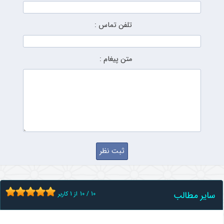
تلفن تماس :
متن پیغام :
سایر مطالب
10
/
10
از
1
کاربر