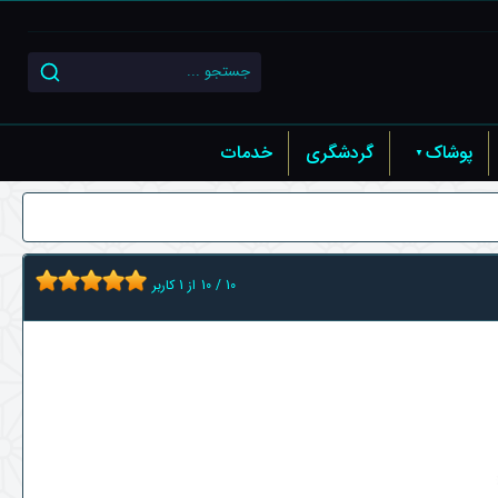
پوشاک
گردشگری
خدمات
10
/
10
از
1
کاربر