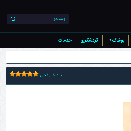
پوشاک
گردشگری
خدمات
10
/
10
از
1
کاربر