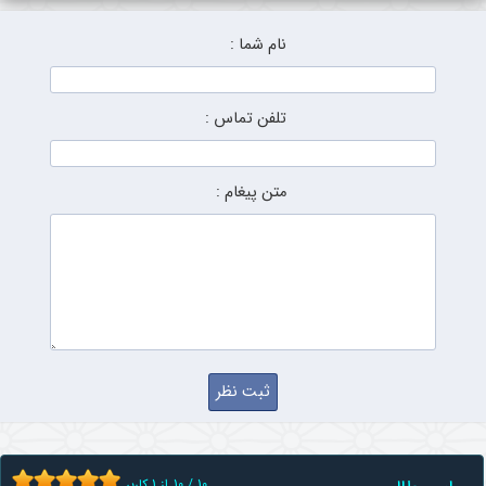
نام شما :
تلفن تماس :
متن پیغام :
10
/
10
از
1
کاربر