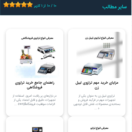
سایر مطالب
10
/
10
از
1
کاربر
مزایای خرید مهم ترازوی لیبل
راهنمای جامع خرید ترازوی
زن
فروشگاهی
ترازوی لیبل زن به عنوان یکی از
در بازارهای پر رقابت امروز، استفاده از
تجهیزات مهم در فرآیند فروش و
تجهیزات دقیق و قابل اعتماد یکی از
بسته‌بندی محصولات، نقش قابل توجهی
الزامات موفقیت فروشگاه&zwnj ...
د ...