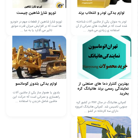
لوازم یدکی لودر و انتخاب برند
توربو شارژ شاهین چیست
لودر به عنوان یکی از ماشین آلات شناخته
توربو شارژ شاهین از قطعات مهم در خودرو
شده است که در فعالیت های عمرانی از آن
ها است که بر افزایش میزان قدرت موتور
استفاده ی زیادی می شود. ...
تاثیر می گذارد یا به عبا ...
بهترین کنترلر دما های صنعتی از
لوازم یدکی بلدوزر کوماتسو
نمایندگی رسمی برند هانیانگ کره
بلدوزر یا هموار ساز یکی از ماشین آلات
بخرید
راهسازی و عمرانی است که حرکت این
ماشین شامل خزیدن با استفاده ...
کمپانی هانیانگ در سال ۱۹۷۲ در کشور کره
جنوبی تاسیس شد. کمپانی هانیانگ امروزه
دارای سه کارخانه در کشو ...