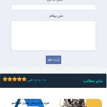
متن پیغام :
سایر مطالب
10
/
10
از
1
کاربر