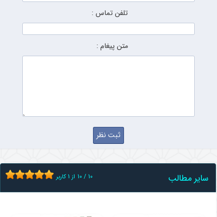
تلفن تماس :
متن پیغام :
سایر مطالب
10
/
10
از
1
کاربر