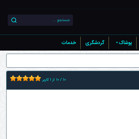
پوشاک
گردشگری
خدمات
10
/
10
از
1
کاربر