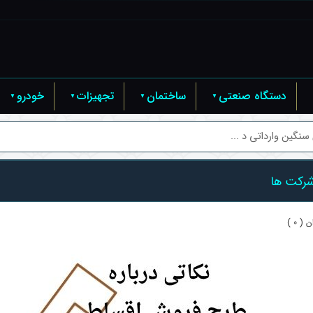
دستگاه صنعتی
ساختمان
تجهیزات
خودرو
گین وارداتی د ...
شرکت ها
( 0 )