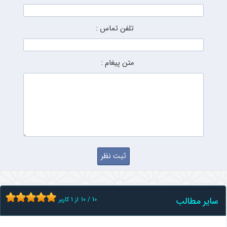
تلفن تماس :
متن پیغام :
سایر مطالب
10
/
10
از
1
کاربر