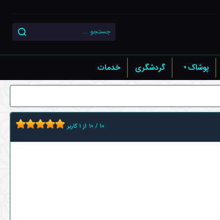
پوشاک
گردشگری
خدمات
10
/
10
از
1
کاربر