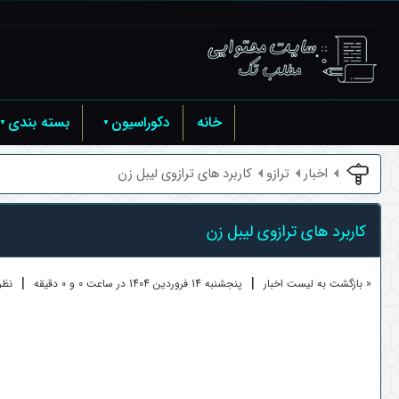
خانه
دکوراسیون
بسته بندی
اخبار
ترازو
کاربرد های ترازوی لیبل زن
کاربرد های ترازوی لیبل زن
|
|
« بازگشت به لیست اخبار
پنجشنبه 14 فروردين 1404 در ساعت 0 و 0 دقیقه
نظرا