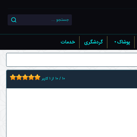
پوشاک
گردشگری
خدمات
10
/
10
از
1
کاربر