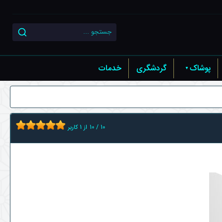
پوشاک
گردشگری
خدمات
10
/
10
از
1
کاربر