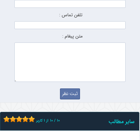
تلفن تماس :
متن پیغام :
سایر مطالب
10
/
10
از
1
کاربر