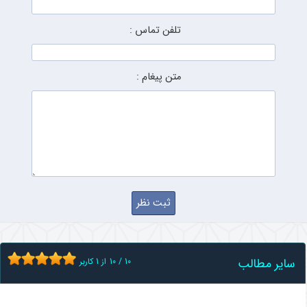
تلفن تماس :
متن پیغام :
سایر مطالب
10
/
10
از
1
کاربر